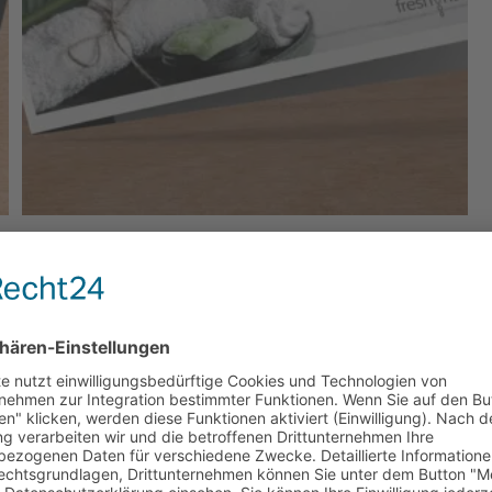
Freshnails Gutschein (Karte als Versand)
5,00
€
–
250,00
€
inkl. MwSt.
zzgl.
Versandkosten
Lieferzeit:
3-5 Werktage (Versand)