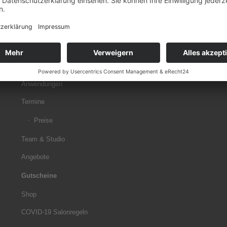
SEITENSTRUKTUR
Startseite
Anwendungen
Termine
Preise
Team & Studio
Angebote
Gutscheine
Shop
COVID-19 Salonregeln