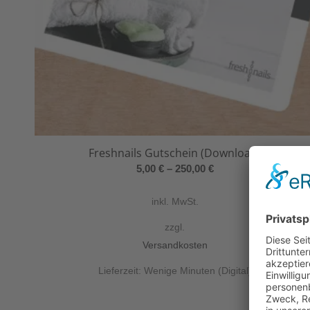
Freshnails Gutschein (Download)
5,00
€
–
250,00
€
inkl. MwSt.
zzgl.
Versandkosten
Lieferzeit:
Wenige Minuten (Digital)