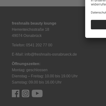
freshnails beauty lounge
Herrenteichsstraße 18
49074 Osnabrück
Telefon: 0541 202 77 00
E-Mail:
info@freshnails-osnabrueck.de
Öffnungszeiten:
Montag: geschlossen
Dienstag – Freitag: 10.00 bis 19.00 Uhr
Samstag: 09.00 bis 16.00 Uhr